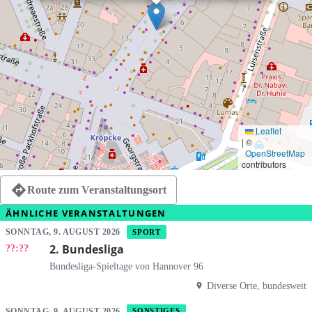
Leaflet
|
©
OpenStreetMap
contributors
Route zum Veranstaltungsort
ÄHNLICHE VERANSTALTUNGEN
SONNTAG, 9. AUGUST 2026
SPORT
2. Bundesliga
??:??
Bundesliga-Spieltage von Hannover 96
Diverse Orte, bundesweit
SONNTAG, 9. AUGUST 2026
SONSTIGES