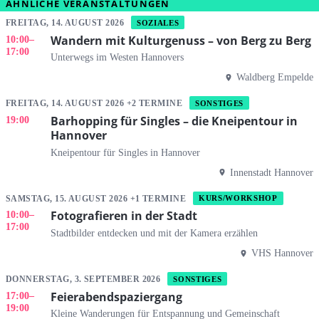
ÄHNLICHE VERANSTALTUNGEN
FREITAG, 14. AUGUST 2026
SOZIALES
Wandern mit Kulturgenuss – von Berg zu Berg
10:00
–
17:00
Unterwegs im Westen Hannovers
Waldberg Empelde
FREITAG, 14. AUGUST 2026 +2 TERMINE
SONSTIGES
Barhopping für Singles – die Kneipentour in
19:00
Hannover
Kneipentour für Singles in Hannover
Innenstadt Hannover
SAMSTAG, 15. AUGUST 2026 +1 TERMINE
KURS/WORKSHOP
Fotografieren in der Stadt
10:00
–
17:00
Stadtbilder entdecken und mit der Kamera erzählen
VHS Hannover
DONNERSTAG, 3. SEPTEMBER 2026
SONSTIGES
Feierabendspaziergang
17:00
–
19:00
Kleine Wanderungen für Entspannung und Gemeinschaft