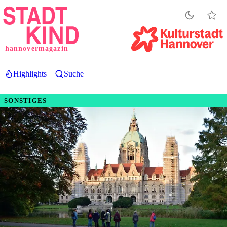
Direkt
zum
Inhalt
hannovermagazin
Highlights
Suche
SONSTIGES