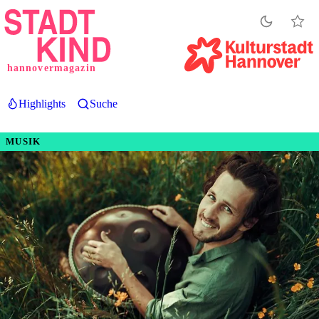
Direkt
zum
Inhalt
hannovermagazin
Highlights
Suche
MUSIK