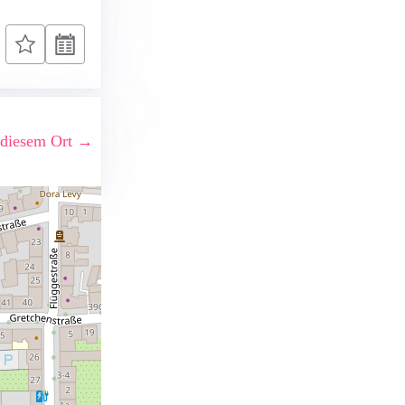
 diesem Ort →