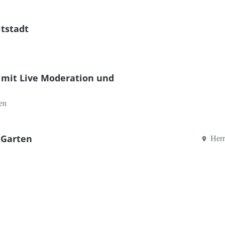
ltstadt
 mit Live Moderation und
en
 Garten
Herr