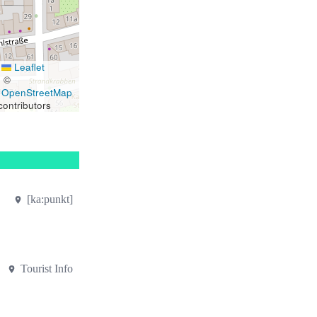
Leaflet
|
©
OpenStreetMap
contributors
[ka:punkt]
Tourist Info