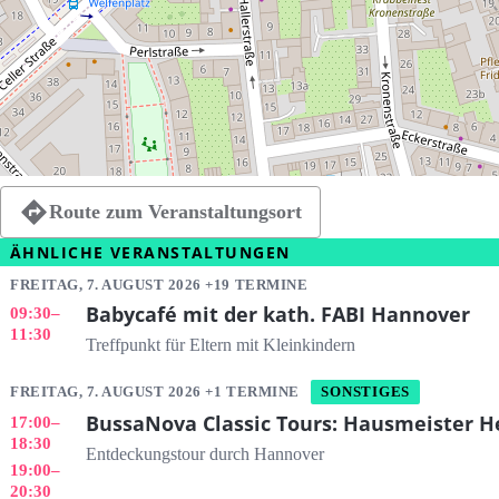
Route zum Veranstaltungsort
ÄHNLICHE VERANSTALTUNGEN
FREITAG, 7. AUGUST 2026 +19 TERMINE
Babycafé mit der kath. FABI Hannover
09:30
–
11:30
Treffpunkt für Eltern mit Kleinkindern
FREITAG, 7. AUGUST 2026 +1 TERMINE
SONSTIGES
BussaNova Classic Tours: Hausmeister H
17:00
–
18:30
Entdeckungstour durch Hannover
19:00
–
20:30