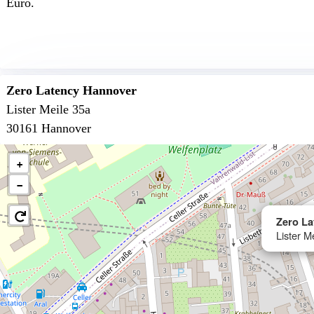
Euro.
Zero Latency Hannover
Lister Meile 35a
30161 Hannover
+
−
Zero L
Lister M