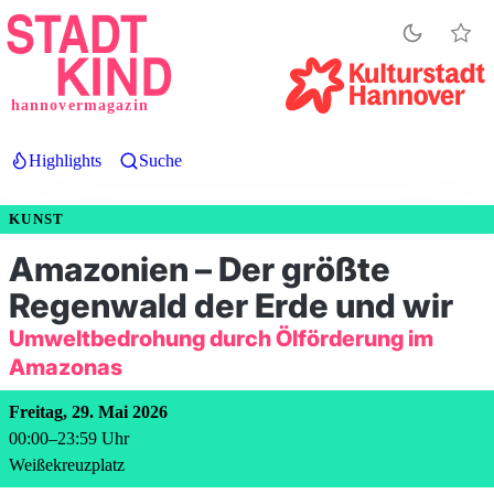
Direkt
zum
Inhalt
hannovermagazin
Highlights
Suche
KUNST
Amazonien – Der größte
Regenwald der Erde und wir
Umweltbedrohung durch Ölförderung im
Amazonas
Freitag, 29. Mai 2026
00:00
–
23:59
Uhr
Weißekreuzplatz