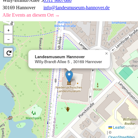
Willy-Brandt-Allee 5
0511 9807686
30169 Hannover
info@landesmuseum-hannover.de
Alle Events an diesem Ort →
+
−
×
Landesmuseum Hannover
Willy-Brandt-Allee 5 , 30169 Hannover
Leaflet
|
©
OpenStreetMap