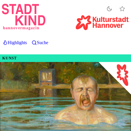
Direkt
zum
Inhalt
hannovermagazin
Highlights
Suche
KUNST