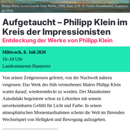
Philipp Klein, Lovis Corinth beim Baden, 1899, Foto: © H. W. Fichter Kunsthandel, Frankfurt
am Main
Aufgetaucht – Philipp Klein im
Kreis der Impressionisten
Entdeckung der Werke von Philipp Klein
Mittwoch, 8. Juli 2026
10
–
18
Uhr
Landesmuseum Hannover
Von seinen Zeitgenossen gefeiert, von der Nachwelt nahezu
vergessen: Das Werk des früh verstorbenen Malers Philipp Klein
wartet darauf, wiederentdeckt zu werden. Der Mannheimer
Autodidakt begeisterte schon zu Lebzeiten mit seinem
unverkennbaren Gefühl für Licht und Farbe. In seinen
atmosphärischen Momentaufnahmen scheint die Welt im flirrenden
Wechselspiel von Helligkeit und Bewegung aufzugehen.