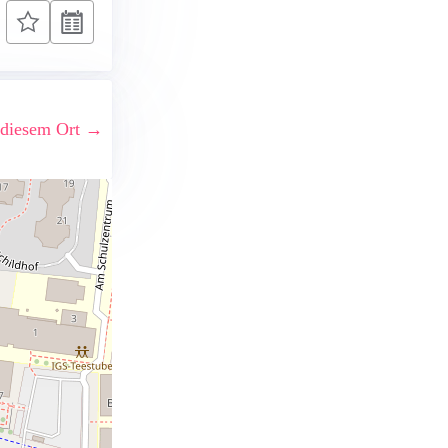
 diesem Ort →