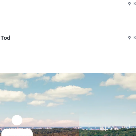
K
 Tod
K