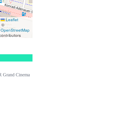
Leaflet
|
©
OpenStreetMap
contributors
 Grand Cinema