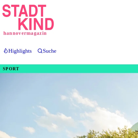
Direkt
zum
Inhalt
hannovermagazin
Highlights
Suche
SPORT