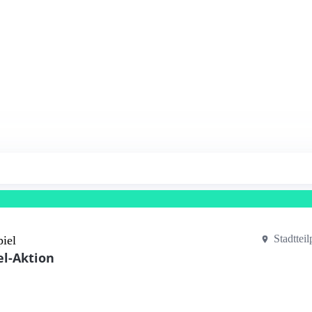
Stadttei
iel
el-Aktion