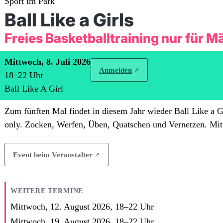
Sport im Park
Ball Like a Girls
Freies Basketballtraining nur für 
Mittwoch, 8. Juli 2026
Anmelden
18
–
22
Uhr
Ball Like A Girl
Zum fünften Mal findet in diesem Jahr wieder Ball Like a Gir
only. Zocken, Werfen, Üben, Quatschen und Vernetzen. Mi
Event beim Veranstalter
WEITERE TERMINE
Mittwoch, 12. August 2026,
18
–
22
Uhr
Mittwoch, 19. August 2026,
18
–
22
Uhr