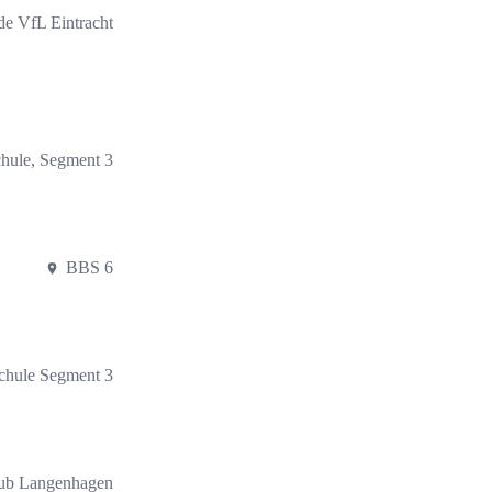
de VfL Eintracht
hule, Segment 3
BBS 6
hule Segment 3
lub Langenhagen