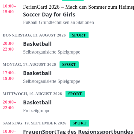
10:00
–
FerienCard 2026 – Mach den Sommer zum Heimsp
15:00
Soccer Day for Girls
Fußball-Grundtechniken an Stationen
DONNERSTAG, 13. AUGUST 2026
SPORT
Basketball
20:00
–
22:00
Selbstorganisierte Spielgruppe
MONTAG, 17. AUGUST 2026
SPORT
Basketball
17:00
–
19:00
Selbstorganisierte Spielgruppe
MITTWOCH, 19. AUGUST 2026
SPORT
Basketball
20:00
–
22:00
Freizeitgruppe
SAMSTAG, 19. SEPTEMBER 2026
SPORT
FrauenSportTag des Regionssportbundes
10:00
–