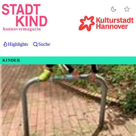
Direkt
zum
Inhalt
hannovermagazin
Highlights
Suche
KINDER