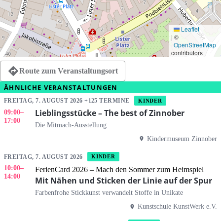
Leaflet
|
©
OpenStreetMap
contributors
Route zum Veranstaltungsort
ÄHNLICHE VERANSTALTUNGEN
FREITAG, 7. AUGUST 2026 +125 TERMINE
KINDER
Lieblingsstücke – The best of Zinnober
09:00
–
17:00
Die Mitmach-Ausstellung
Kindermuseum Zinnober
FREITAG, 7. AUGUST 2026
KINDER
10:00
–
FerienCard 2026 – Mach den Sommer zum Heimspiel
14:00
Mit Nähen und Sticken der Linie auf der Spur
Farbenfrohe Stickkunst verwandelt Stoffe in Unikate
Kunstschule KunstWerk e.V.