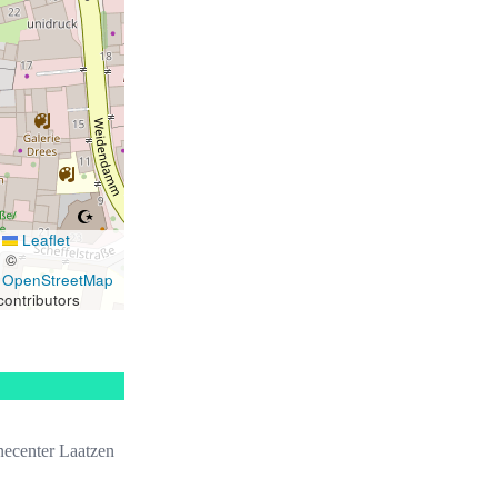
Leaflet
|
©
OpenStreetMap
contributors
necenter Laatzen