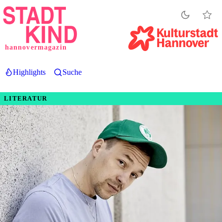
Direkt
zum
Inhalt
hannovermagazin
Highlights
Suche
LITERATUR