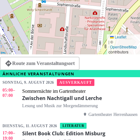
Leaflet
|
©
OpenStreetMap
contributors
Route zum Veranstaltungsort
ÄHNLICHE VERANSTALTUNGEN
AUSVERKAUFT
SONNTAG, 9. AUGUST 2026
05:00
–
Sommernächte im Gartentheater
07:00
Zwischen Nachtigall und Lerche
Lesung und Musik zur Morgendämmerung
Gartentheater Herrenhausen
DIENSTAG, 11. AUGUST 2026
LITERATUR
Silent Book Club: Edition Misburg
17:00
–
19:00