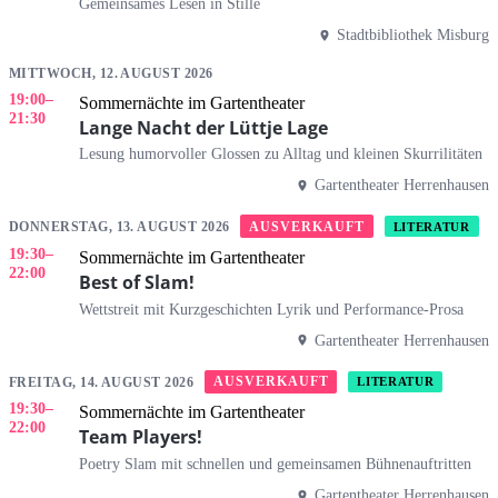
Gemeinsames Lesen in Stille
Stadtbibliothek Misburg
MITTWOCH, 12. AUGUST 2026
19:00
–
Sommernächte im Gartentheater
21:30
Lange Nacht der Lüttje Lage
Lesung humorvoller Glossen zu Alltag und kleinen Skurrilitäten
Gartentheater Herrenhausen
AUSVERKAUFT
DONNERSTAG, 13. AUGUST 2026
LITERATUR
19:30
–
Sommernächte im Gartentheater
22:00
Best of Slam!
Wettstreit mit Kurzgeschichten Lyrik und Performance-Prosa
Gartentheater Herrenhausen
AUSVERKAUFT
FREITAG, 14. AUGUST 2026
LITERATUR
19:30
–
Sommernächte im Gartentheater
22:00
Team Players!
Poetry Slam mit schnellen und gemeinsamen Bühnenauftritten
Gartentheater Herrenhausen