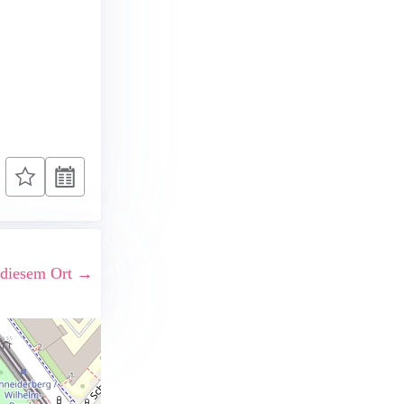
 diesem Ort →