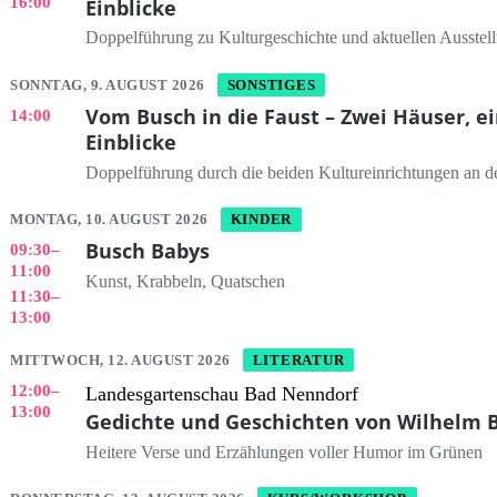
16:00
Einblicke
Doppelführung zu Kulturgeschichte und aktuellen Ausstel
SONNTAG, 9. AUGUST 2026
SONSTIGES
Vom Busch in die Faust – Zwei Häuser, ei
14:00
Einblicke
Doppelführung durch die beiden Kultureinrichtungen an d
MONTAG, 10. AUGUST 2026
KINDER
Busch Babys
09:30
–
11:00
Kunst, Krabbeln, Quatschen
11:30
–
13:00
MITTWOCH, 12. AUGUST 2026
LITERATUR
12:00
–
Landesgartenschau Bad Nenndorf
13:00
Gedichte und Geschichten von Wilhelm 
Heitere Verse und Erzählungen voller Humor im Grünen