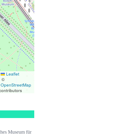
Leaflet
|
©
OpenStreetMap
contributors
ches Museum für