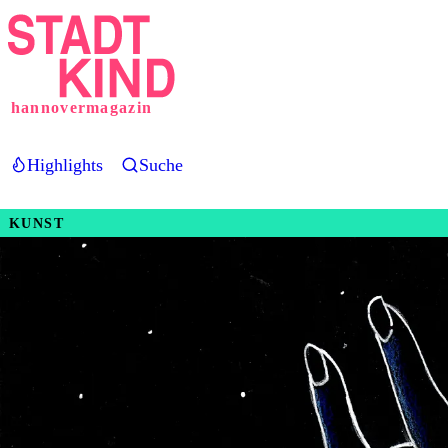
Direkt
zum
Inhalt
hannovermagazin
Highlights
Suche
KUNST