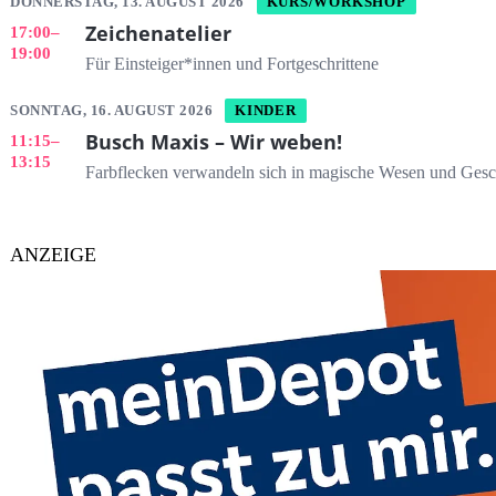
DONNERSTAG, 13. AUGUST 2026
KURS/WORKSHOP
Zeichenatelier
17:00
–
19:00
Für Einsteiger*innen und Fortgeschrittene
SONNTAG, 16. AUGUST 2026
KINDER
Busch Maxis – Wir weben!
11:15
–
13:15
Farbflecken verwandeln sich in magische Wesen und Gesc
ANZEIGE