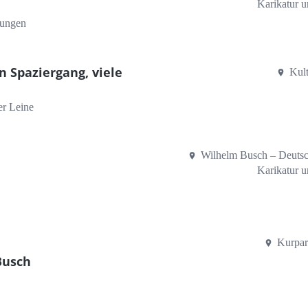
Karikatur 
lungen
n Spaziergang, viele
Kul
er Leine
Wilhelm Busch – Deuts
Karikatur 
Kurpar
Busch