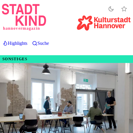
Direkt
zum
Inhalt
hannovermagazin
Highlights
Suche
SONSTIGES