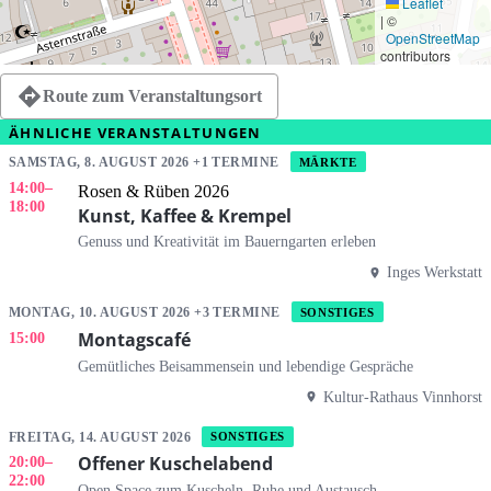
Leaflet
|
©
OpenStreetMap
contributors
Route zum Veranstaltungsort
ÄHNLICHE VERANSTALTUNGEN
SAMSTAG, 8. AUGUST 2026 +1 TERMINE
MÄRKTE
14:00
–
Rosen & Rüben 2026
18:00
Kunst, Kaffee & Krempel
Genuss und Kreativität im Bauerngarten erleben
Inges Werkstatt
MONTAG, 10. AUGUST 2026 +3 TERMINE
SONSTIGES
Montagscafé
15:00
Gemütliches Beisammensein und lebendige Gespräche
Kultur-Rathaus Vinnhorst
FREITAG, 14. AUGUST 2026
SONSTIGES
Offener Kuschelabend
20:00
–
22:00
Open Space zum Kuscheln, Ruhe und Austausch