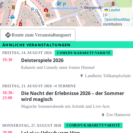
Leaflet
|
©
OpenStreetMap
contributors
Route zum Veranstaltungsort
ÄHNLICHE VERANSTALTUNGEN
FREITAG, 14. AUGUST 2026
COMEDY/KABARETT/VARIETÉ
Deisterspiele 2026
19:30
Kabarett und Comedy unter freiem Himmel
Landheim Tellkampfschule
FREITAG, 21. AUGUST 2026 +4 TERMINE
Die Nacht der Erlebnisse 2026 – der Sommer
18:30
–
23:00
wird magisch
Magische Sommerabende mit Artistik und Live-Acts
Zoo Hannover
DONNERSTAG, 27. AUGUST 2026
COMEDY/KABARETT/VARIETÉ
LaLeLu: Urlaub vom Hirn
20:00