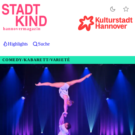
Direkt
zum
Inhalt
hannovermagazin
Highlights
Suche
COMEDY/KABARETT/VARIETÉ