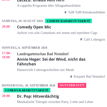
A-cappella-Programm über Alltagsabsurditäten
TaM TaM Kleinkunstbühne
SAMSTAG, 29. AUGUST 2026
COMEDY/KABARETT/VARIETÉ
Comedy Open Mic
20:00
Auftritt von acht Comedians mit neuen und erprobten Gags
Café Lohengrin
SONNTAG, 6. SEPTEMBER 2026
17:00
–
Landesgartenschau Bad Nenndorf
18:00
Annie Heger: Sei der Wind, nicht das
Fähnchen
Humorvolle Lebensgeschichten mit Musik
Kurpark Bad Nenndorf
AUSVERKAUFT
DONNERSTAG, 10. SEPTEMBER 2026
COMEDY/KABARETT/VARIETÉ
Dr. Pop: Hitverdächtig
20:00
Musikalische Therapie zwischen Party, Liebe und Leben