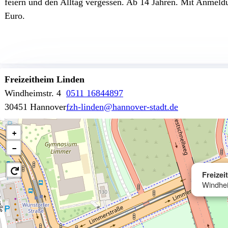
feiern und den Alltag vergessen. Ab 14 Jahren. Mit Anmeldu
Euro.
Freizeitheim Linden
Windheimstr. 4
0511 16844897
30451 Hannover
fzh-linden@hannover-stadt.de
+
−
Freizei
Windhei