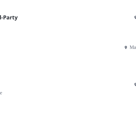
d-Party
Ma
e