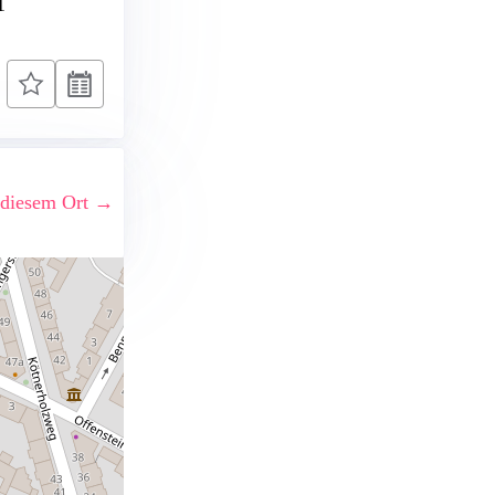
1
 diesem Ort →