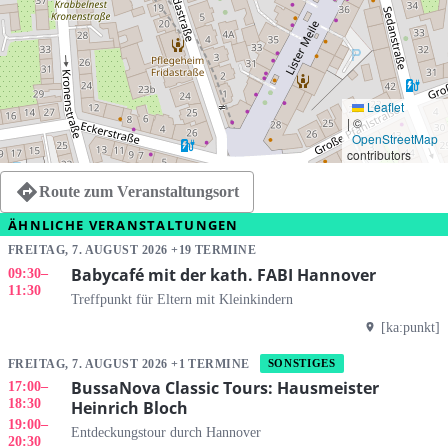
Leaflet
|
©
OpenStreetMap
contributors
Route zum Veranstaltungsort
ÄHNLICHE VERANSTALTUNGEN
FREITAG, 7. AUGUST 2026 +19 TERMINE
Babycafé mit der kath. FABI Hannover
09:30
–
11:30
Treffpunkt für Eltern mit Kleinkindern
[ka:punkt]
FREITAG, 7. AUGUST 2026 +1 TERMINE
SONSTIGES
BussaNova Classic Tours: Hausmeister
17:00
–
18:30
Heinrich Bloch
19:00
–
Entdeckungstour durch Hannover
20:30