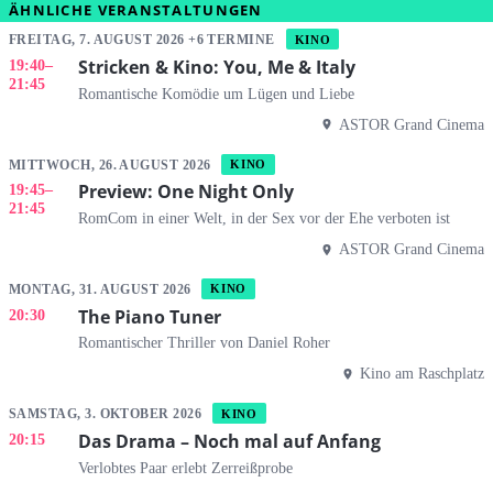
ÄHNLICHE VERANSTALTUNGEN
FREITAG, 7. AUGUST 2026 +6 TERMINE
KINO
Stricken & Kino: You, Me & Italy
19:40
–
21:45
Romantische Komödie um Lügen und Liebe
ASTOR Grand Cinema
MITTWOCH, 26. AUGUST 2026
KINO
Preview: One Night Only
19:45
–
21:45
RomCom in einer Welt, in der Sex vor der Ehe verboten ist
ASTOR Grand Cinema
MONTAG, 31. AUGUST 2026
KINO
The Piano Tuner
20:30
Romantischer Thriller von Daniel Roher
Kino am Raschplatz
SAMSTAG, 3. OKTOBER 2026
KINO
Das Drama – Noch mal auf Anfang
20:15
Verlobtes Paar erlebt Zerreißprobe