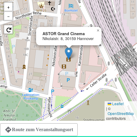
+
−
×
ASTOR Grand Cinema
Nikolaistr. 8, 30159 Hannover
Leaflet
|
©
OpenStreetMap
contributors
Route zum Veranstaltungsort