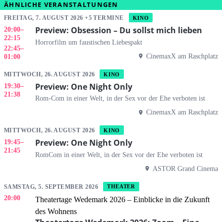
ÄHNLICHE VERANSTALTUNGEN
FREITAG, 7. AUGUST 2026 +5 TERMINE
KINO
Preview: Obsession – Du sollst mich lieben
20:00
–
22:15
Horrorfilm um faustischen Liebespakt
22:45
–
CinemaxX am Raschplatz
01:00
MITTWOCH, 26. AUGUST 2026
KINO
Preview: One Night Only
19:30
–
21:38
Rom-Com in einer Welt, in der Sex vor der Ehe verboten ist
CinemaxX am Raschplatz
MITTWOCH, 26. AUGUST 2026
KINO
Preview: One Night Only
19:45
–
21:45
RomCom in einer Welt, in der Sex vor der Ehe verboten ist
ASTOR Grand Cinema
SAMSTAG, 5. SEPTEMBER 2026
THEATER
20:00
Theatertage Wedemark 2026 – Einblicke in die Zukunft
des Wohnens