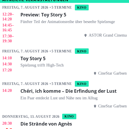
FREITAG, 7. AUGUST 2026 +5 TERMINE
KINO
Preview: Toy Story 5
12:20
–
14:20
Fünfter Teil der Animationsreihe über beseelte Spielzeuge
14:45
–
16:45
ASTOR Grand Cinema
17:30
–
19:30
FREITAG, 7. AUGUST 2026 +5 TERMINE
KINO
Toy Story 5
14:10
14:30
Spielzeug trifft High-Tech
17:20
CineStar Garbsen
FREITAG, 7. AUGUST 2026 +5 TERMINE
KINO
Chéri, ich komme – Die Erfindung der Lust
14:20
Ein Paar entdeckt Lust und Nähe neu im Alltag
CineStar Garbsen
DONNERSTAG, 13. AUGUST 2026
KINO
Die Strände von Agnès
20:30