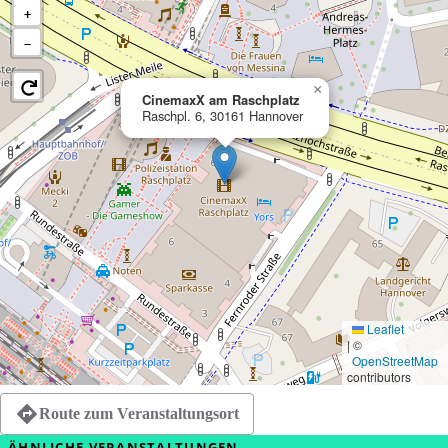
+
−
×
CinemaxX am Raschplatz
Raschpl. 6, 30161 Hannover
Leaflet
|
©
OpenStreetMap
contributors
Route zum Veranstaltungsort
ÄHNLICHE VERANSTALTUNGEN