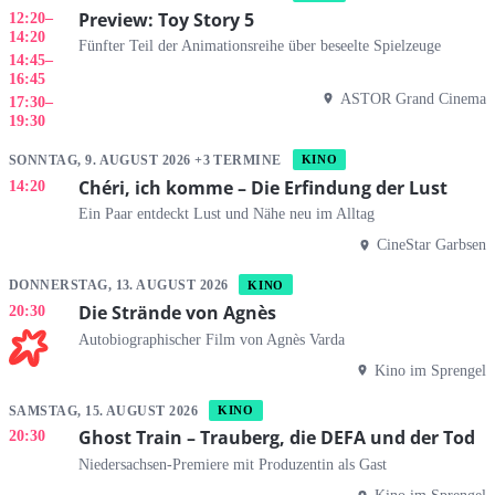
Preview: Toy Story 5
12:20
–
14:20
Fünfter Teil der Animationsreihe über beseelte Spielzeuge
14:45
–
16:45
ASTOR Grand Cinema
17:30
–
19:30
SONNTAG, 9. AUGUST 2026 +3 TERMINE
KINO
Chéri, ich komme – Die Erfindung der Lust
14:20
Ein Paar entdeckt Lust und Nähe neu im Alltag
CineStar Garbsen
DONNERSTAG, 13. AUGUST 2026
KINO
Die Strände von Agnès
20:30
Autobiographischer Film von Agnès Varda
Kino im Sprengel
SAMSTAG, 15. AUGUST 2026
KINO
Ghost Train – Trauberg, die DEFA und der Tod
20:30
Niedersachsen-Premiere mit Produzentin als Gast