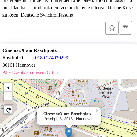
in der alle ihn für den Anführer der Erde halten. Blöd nur, dass Elio
null Plan hat … und trotzdem verspricht, eine intergalaktische Krise
zu lösen. Deutsche Synchronfassung.
CinemaxX am Raschplatz
Raschpl. 6
0180 524636299
30161 Hannover
Alle Events an diesem Ort →
+
−
×
CinemaxX am Raschplatz
Raschpl. 6, 30161 Hannover