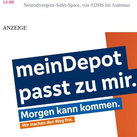
14:00
Neurodivergenz-Safer-Space, von ADHS bis Autismus
ANZEIGE