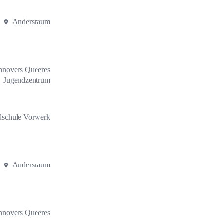
Andersraum
nnovers Queeres
Jugendzentrum
dschule Vorwerk
Andersraum
nnovers Queeres