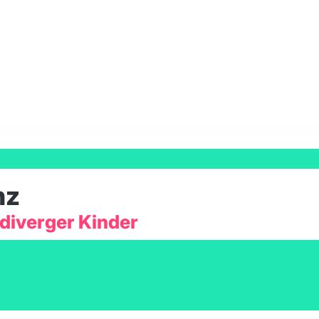
nz
odiverger Kinder