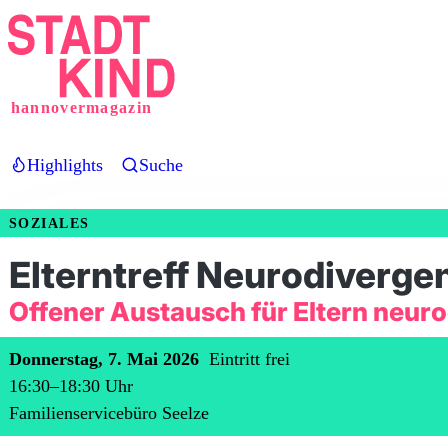
Direkt
zum
Inhalt
hannovermagazin
Highlights
Suche
SOZIALES
Elterntreff Neurodiverge
Offener Austausch für Eltern neur
Donnerstag, 7. Mai 2026
Eintritt frei
16:30
–
18:30
Uhr
Familienservicebüro Seelze