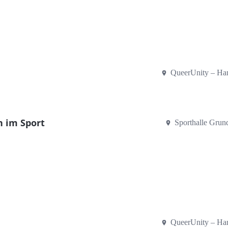
QueerUnity – Ha
n im Sport
Sporthalle Grun
QueerUnity – Ha