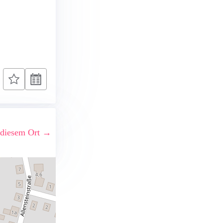
 diesem Ort →