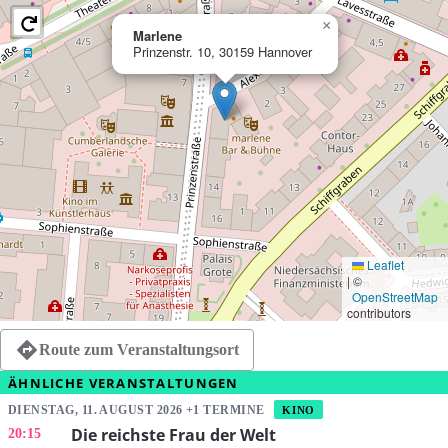
×
Marlene
Prinzenstr. 10, 30159 Hannover
Leaflet
|
©
OpenStreetMap
contributors
Route zum Veranstaltungsort
ÄHNLICHE VERANSTALTUNGEN
DIENSTAG, 11. AUGUST 2026 +1 TERMINE
KINO
Die reichste Frau der Welt
20:15