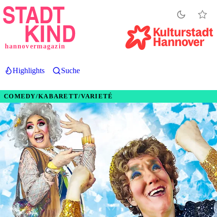
Direkt
zum
Inhalt
hannovermagazin
Highlights
Suche
COMEDY/KABARETT/VARIETÉ