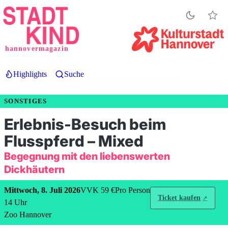
Direkt
zum
Inhalt
hannovermagazin
Highlights
Suche
SONSTIGES
Erlebnis-Besuch beim
Flusspferd – Mixed
Begegnung mit den liebenswerten
Dickhäutern
Mittwoch, 8. Juli 2026
VVK 59 €
Pro Person
Ticket kaufen
14
Uhr
Zoo Hannover