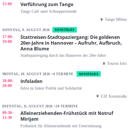
Verführung zum Tango
15:00
Tango Café samt Schnupperstunde
Tango Milieu
SONNTAG, 9. AUGUST 2026
SONSTIGES
Stattreisen-Stadtspaziergang: Die goldenen
17:00
–
19:00
20er-Jahre in Hannover – Aufruhr, Aufbruch,
Anna Blume
Stadtspaziergang durch das Hannover der 20er-Jahre
Tourist Info
MONTAG, 10. AUGUST 2026 +6 TERMINE
SONSTIGES
Infoladen
18:00
–
20:00
Infos zu linker Politik und Solidarität
UJZ Kornstraße
DIENSTAG, 11. AUGUST 2026 +20 TERMINE
Alleinerziehenden-Frühstück mit Notruf
09:30
–
11:30
Mirijam
Frühstück für Alleinerziehende mit Unterstützung