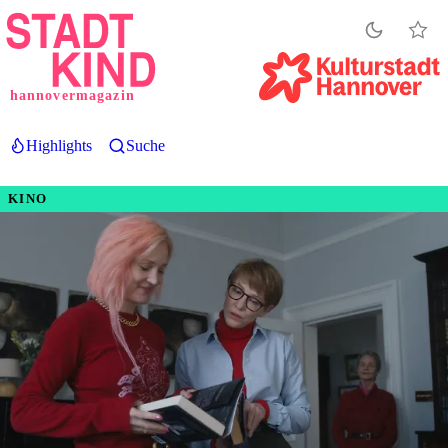
Direkt
zum
Inhalt
hannovermagazin
Highlights
Suche
KINO