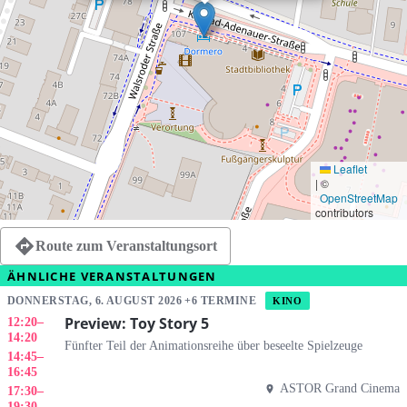
Leaflet
|
©
OpenStreetMap
contributors
Route zum Veranstaltungsort
ÄHNLICHE VERANSTALTUNGEN
DONNERSTAG, 6. AUGUST 2026 +6 TERMINE
KINO
Preview: Toy Story 5
12:20
–
14:20
Fünfter Teil der Animationsreihe über beseelte Spielzeuge
14:45
–
16:45
ASTOR Grand Cinema
17:30
–
19:30