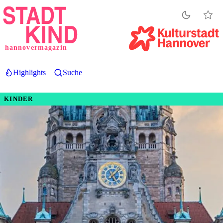
Direkt
zum
Inhalt
hannovermagazin
Highlights
Suche
KINDER