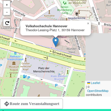
+
−
×
Volkshochschule Hannover
Theodor-Lessing-Platz 1, 30159 Hannover
Leaflet
|
©
OpenStreetMap
contributors
Route zum Veranstaltungsort