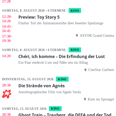
17:20
SAMSTAG, 8. AUGUST 2026 +4 TERMINE
KINO
Preview: Toy Story 5
12:20
–
14:20
Fünfter Teil der Animationsreihe über beseelte Spielzeuge
14:45
–
16:45
ASTOR Grand Cinema
17:30
–
19:30
SAMSTAG, 8. AUGUST 2026 +4 TERMINE
KINO
Chéri, ich komme – Die Erfindung der Lust
14:20
Ein Paar entdeckt Lust und Nähe neu im Alltag
CineStar Garbsen
DONNERSTAG, 13. AUGUST 2026
KINO
Die Strände von Agnès
20:30
Autobiographischer Film von Agnès Varda
Kino im Sprengel
SAMSTAG, 15. AUGUST 2026
KINO
Ghost Train – Trauberg, die DEFA und der Tod
20:30