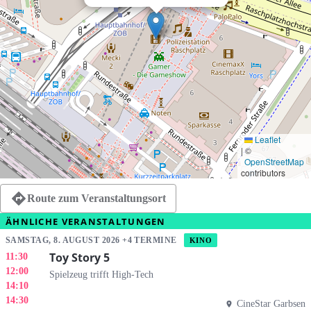
Leaflet
|
©
OpenStreetMap
contributors
Route zum Veranstaltungsort
ÄHNLICHE VERANSTALTUNGEN
SAMSTAG, 8. AUGUST 2026 +4 TERMINE
KINO
Toy Story 5
11:30
12:00
Spielzeug trifft High-Tech
14:10
14:30
CineStar Garbsen