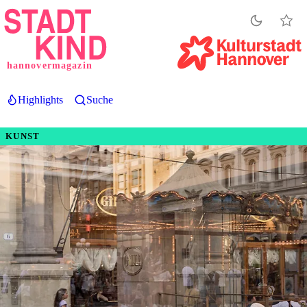
Direkt
zum
Inhalt
hannovermagazin
Highlights
Suche
KUNST