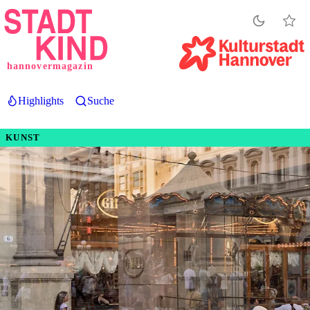
Direkt
zum
Inhalt
hannovermagazin
Highlights
Suche
KUNST