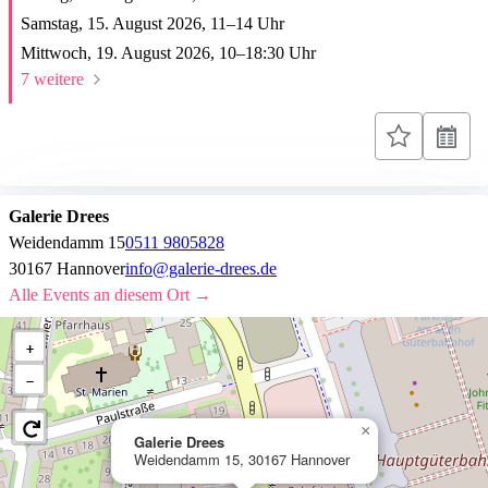
Samstag, 15. August 2026,
11
–
14
Uhr
Mittwoch, 19. August 2026,
10
–
18:30
Uhr
7 weitere
Galerie Drees
Weidendamm 15
0511 9805828
30167 Hannover
info@galerie-drees.de
Alle Events an diesem Ort →
+
−
×
Galerie Drees
Weidendamm 15, 30167 Hannover