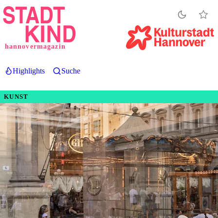
Direkt
zum
Inhalt
hannovermagazin
Highlights
Suche
KUNST