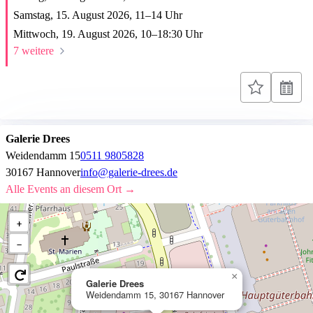
Samstag, 15. August 2026,
11
–
14
Uhr
Mittwoch, 19. August 2026,
10
–
18:30
Uhr
7 weitere
Galerie Drees
Weidendamm 15
0511 9805828
30167 Hannover
info@galerie-drees.de
Alle Events an diesem Ort →
+
−
×
Galerie Drees
Weidendamm 15, 30167 Hannover