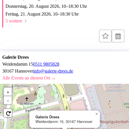
Donnerstag, 20. August 2026,
10
–
18:30
Uhr
Freitag, 21. August 2026,
10
–
18:30
Uhr
5 weitere
Galerie Drees
Weidendamm 15
0511 9805828
30167 Hannover
info@galerie-drees.de
Alle Events an diesem Ort →
+
−
×
Galerie Drees
Weidendamm 15, 30167 Hannover