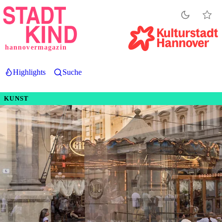
Direkt
zum
Inhalt
hannovermagazin
Highlights
Suche
KUNST