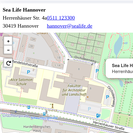
Sea Life Hannover
Herrenhäuser Str. 4a
0511 123300
30419 Hannover
hannover@sealife.de
+
−
Sea Life 
Herrenhäus