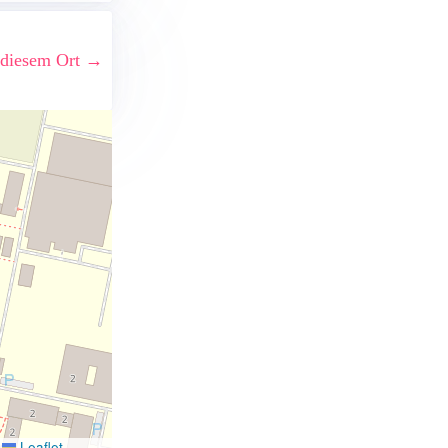
 diesem Ort →
Leaflet