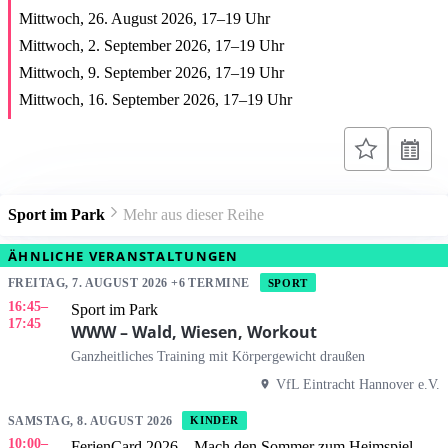
Mittwoch, 26. August 2026,
17
–
19
Uhr
Mittwoch, 2. September 2026,
17
–
19
Uhr
Mittwoch, 9. September 2026,
17
–
19
Uhr
Mittwoch, 16. September 2026,
17
–
19
Uhr
Sport im Park
Mehr aus dieser Reihe
ÄHNLICHE VERANSTALTUNGEN
FREITAG, 7. AUGUST 2026 +6 TERMINE
SPORT
16:45
–
Sport im Park
17:45
WWW – Wald, Wiesen, Workout
Ganzheitliches Training mit Körpergewicht draußen
VfL Eintracht Hannover e.V.
SAMSTAG, 8. AUGUST 2026
KINDER
10:00
–
FerienCard 2026 – Mach den Sommer zum Heimspiel