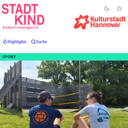
Direkt
zum
Inhalt
hannovermagazin
Highlights
Suche
SPORT