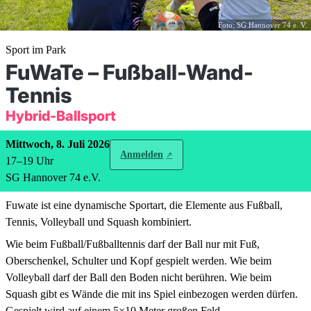
Foto: SG Hannover 74 e. V.
Sport im Park
FuWaTe – Fußball-Wand-
Tennis
Hybrid-Ballsport
Mittwoch, 8. Juli 2026
Anmelden
17
–
19
Uhr
SG Hannover 74 e.V.
Fuwate ist eine dynamische Sportart, die Elemente aus Fußball,
Tennis, Volleyball und Squash kombiniert.
Wie beim Fußball/Fußballtennis darf der Ball nur mit Fuß,
Oberschenkel, Schulter und Kopf gespielt werden. Wie beim
Volleyball darf der Ball den Boden nicht berühren. Wie beim
Squash gibt es Wände die mit ins Spiel einbezogen werden dürfen.
Gespielt wird auf einem 5×10 Meter großen Feld.