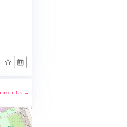
 diesem Ort →