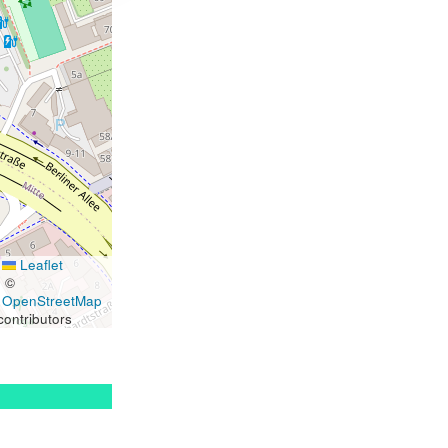
Leaflet
|
©
OpenStreetMap
contributors