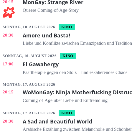
MonGay: Strange River
20:15
Queere Coming-of-Age-Story
MONTAG, 10. AUGUST 2026
KINO
Amore und Basta!
20:30
Liebe und Konflikte zwischen Emanzipation und Tradition
SONNTAG, 16. AUGUST 2026
KINO
El Gawahergy
17:00
Paartherapie gegen den Stolz – und eskalierendes Chaos
MONTAG, 17. AUGUST 2026
WoMonGay: Ninja Motherfucking Distruc
20:15
Coming-of-Age über Liebe und Entfremdung
MONTAG, 17. AUGUST 2026
KINO
A Sad and Beautiful World
20:30
Arabische Erzählung zwischen Melancholie und Schönhei