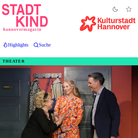
Direkt
zum
Inhalt
hannovermagazin
Highlights
Suche
THEATER