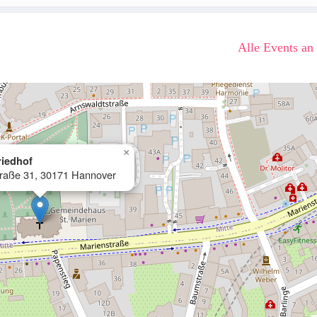
Alle Events an
×
riedhof
traße 31, 30171 Hannover