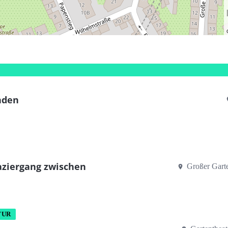
nden
paziergang zwischen
Großer Gart
TUR