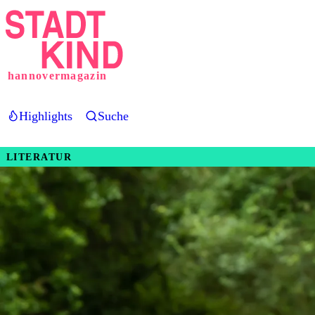
Direkt
zum
Inhalt
hannovermagazin
Highlights
Suche
LITERATUR