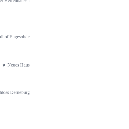
ter Herrenhausen
iedhof Engesohde
Neues Haus
loss Derneburg