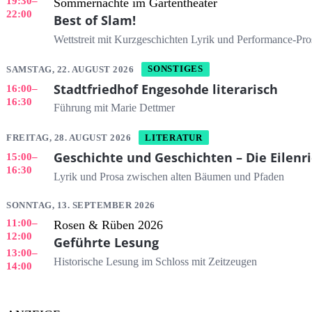
19:30
–
Sommernächte im Gartentheater
22:00
Best of Slam!
Wettstreit mit Kurzgeschichten Lyrik und Performance-Pro
SAMSTAG, 22. AUGUST 2026
SONSTIGES
Stadtfriedhof Engesohde literarisch
16:00
–
16:30
Führung mit Marie Dettmer
FREITAG, 28. AUGUST 2026
LITERATUR
Geschichte und Geschichten – Die Eilenri
15:00
–
16:30
Lyrik und Prosa zwischen alten Bäumen und Pfaden
SONNTAG, 13. SEPTEMBER 2026
11:00
–
Rosen & Rüben 2026
12:00
Geführte Lesung
13:00
–
Historische Lesung im Schloss mit Zeitzeugen
14:00