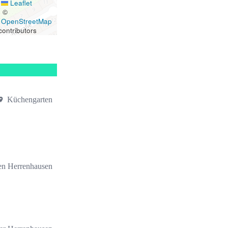
Leaflet
|
©
OpenStreetMap
contributors
Küchengarten
en Herrenhausen