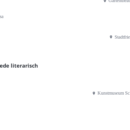
Gartenthea
sa
Stadtfr
ede literarisch
Kunstmuseum Sch