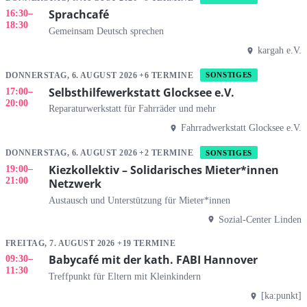
Sprachcafé
16:30
–
18:30
Gemeinsam Deutsch sprechen
kargah e.V.
DONNERSTAG, 6. AUGUST 2026 +6 TERMINE
SONSTIGES
Selbsthilfewerkstatt Glocksee e.V.
17:00
–
20:00
Reparaturwerkstatt für Fahrräder und mehr
Fahrradwerkstatt Glocksee e.V.
DONNERSTAG, 6. AUGUST 2026 +2 TERMINE
SONSTIGES
Kiezkollektiv – Solidarisches Mieter*innen
19:00
–
21:00
Netzwerk
Austausch und Unterstützung für Mieter*innen
Sozial-Center Linden
FREITAG, 7. AUGUST 2026 +19 TERMINE
Babycafé mit der kath. FABI Hannover
09:30
–
11:30
Treffpunkt für Eltern mit Kleinkindern
[ka:punkt]