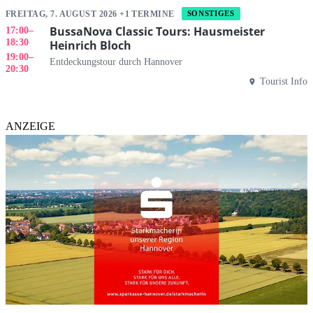
FREITAG, 7. AUGUST 2026 +1 TERMINE
SONSTIGES
BussaNova Classic Tours: Hausmeister
17:00
–
18:30
Heinrich Bloch
19:00
–
Entdeckungstour durch Hannover
20:30
Tourist Info
ANZEIGE