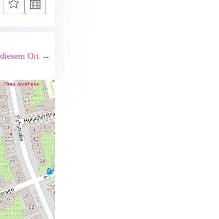
 diesem Ort →