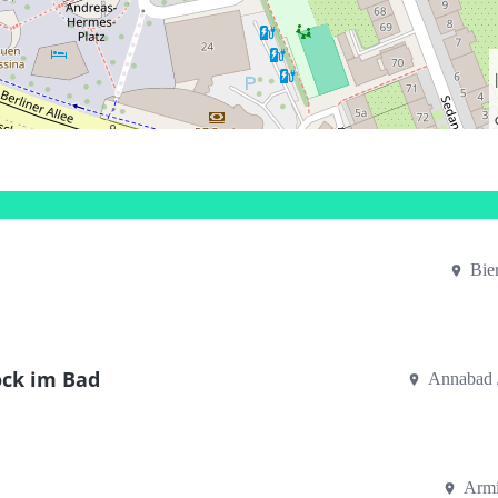
Bie
ock im Bad
Annabad /
Armi