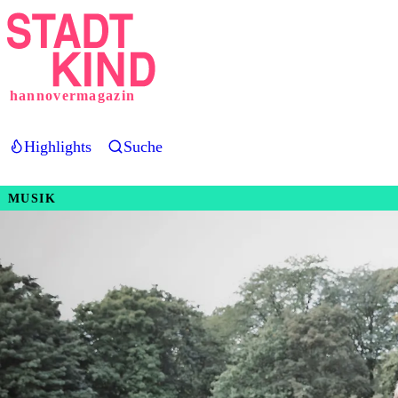
Direkt
zum
Inhalt
hannovermagazin
Highlights
Suche
MUSIK