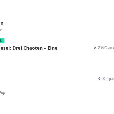
nn
ne
É
esel: Drei Chaoten – Eine
ZWO an d
Kurpar
Pop