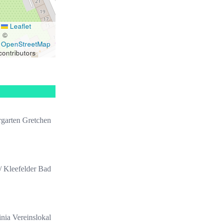
Leaflet
|
©
OpenStreetMap
contributors
rgarten Gretchen
 Kleefelder Bad
nia Vereinslokal