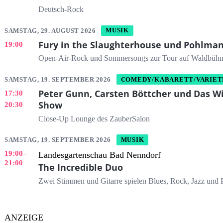
Deutsch-Rock
SAMSTAG, 29. AUGUST 2026
MUSIK
Fury in the Slaughterhouse und Pohlma
19:00
Open-Air-Rock und Sommersongs zur Tour auf Waldbüh
SAMSTAG, 19. SEPTEMBER 2026
COMEDY/KABARETT/VARIET
Peter Gunn, Carsten Böttcher und Das Wi
17:30
Show
20:30
Close-Up Lounge des ZauberSalon
SAMSTAG, 19. SEPTEMBER 2026
MUSIK
19:00
–
Landesgartenschau Bad Nenndorf
21:00
The Incredible Duo
Zwei Stimmen und Gitarre spielen Blues, Rock, Jazz und 
ANZEIGE