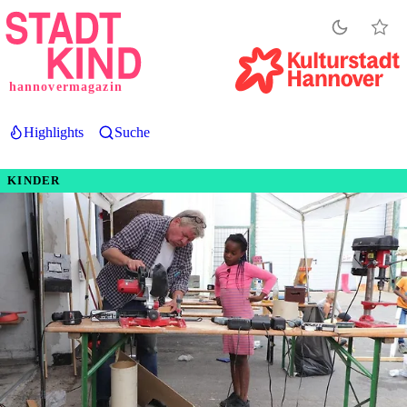
Direkt
zum
Inhalt
hannovermagazin
Highlights
Suche
KINDER