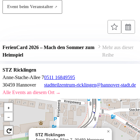
Event beim Veranstalter
FerienCard 2026 – Mach den Sommer zum
Mehr aus dieser
Heimspiel
Reihe
STZ Ricklingen
Anne-Stache-Allee 7
0511 16849595
30459 Hannover
stadtteilzentrum-ricklingen@hannover-stadt.de
Alle Events an diesem Ort →
+
−
×
STZ Ricklingen
Anne-Stache-Allee 7, 30459 Hannover