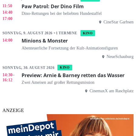
Paw Patrol: Der Dino Film
11:50
14:40
Dino-Rettungen bei der beliebten Hundestaffel
17:00
CineStar Garbsen
SONNTAG, 9. AUGUST 2026 +1 TERMINE
KINO
Minions & Monster
14:00
Abenteuerliche Fortsetzung der Kult-Animationsfiguren
NeueSchauburg
SONNTAG, 30. AUGUST 2026
KINO
Preview: Arnie & Barney retten das Wasser
14:30
–
16:12
Zwei Ameisen auf großer Rettungsmission
CinemaxX am Raschplatz
ANZEIGE