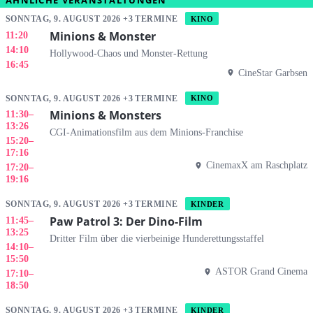
ÄHNLICHE VERANSTALTUNGEN
SONNTAG, 9. AUGUST 2026 +3 TERMINE
KINO
Minions & Monster
11:20
14:10
Hollywood-Chaos und Monster-Rettung
16:45
CineStar Garbsen
SONNTAG, 9. AUGUST 2026 +3 TERMINE
KINO
Minions & Monsters
11:30
–
13:26
CGI-Animationsfilm aus dem Minions-Franchise
15:20
–
17:16
CinemaxX am Raschplatz
17:20
–
19:16
SONNTAG, 9. AUGUST 2026 +3 TERMINE
KINDER
Paw Patrol 3: Der Dino-Film
11:45
–
13:25
Dritter Film über die vierbeinige Hunderettungsstaffel
14:10
–
15:50
ASTOR Grand Cinema
17:10
–
18:50
SONNTAG, 9. AUGUST 2026 +3 TERMINE
KINDER