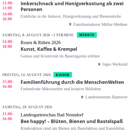
Imkerschnack und Honigverkostung ab zwei
11:00
–
13:00
Personen
14:00
–
Einblicke in die Imkerei, Honigverkostung und Bienenstöcke
16:00
Familienimkerei Müller-Meißner
SAMSTAG, 8. AUGUST 2026 +1 TERMINE
MÄRKTE
14:00
–
Rosen & Rüben 2026
18:00
Kunst, Kaffee & Krempel
Genuss und Kreativität im Bauerngarten erleben
Inges Werkstatt
FREITAG, 14. AUGUST 2026
KINDER
Familienführung durch die MenschenWelten
15:00
–
16:00
Farbenfrohe Mikrowelten und kreative Bildideen
Landesmuseum Hannover
SAMSTAG, 29. AUGUST 2026
11:00
–
Landesgartenschau Bad Nenndorf
16:00
Bee happy! – Blüten, Bienen und Bastelspaß
Kinderaktion rund um Bienen mit Bastelaktion und Kamishibai