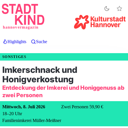
Direkt
zum
Inhalt
hannovermagazin
Highlights
Suche
SONSTIGES
Imkerschnack und
Honigverkostung
Entdeckung der Imkerei und Honiggenuss ab
zwei Personen
Mittwoch, 8. Juli 2026
Zwei Personen 59,90 €
18
–
20
Uhr
Familienimkerei Müller-Meißner