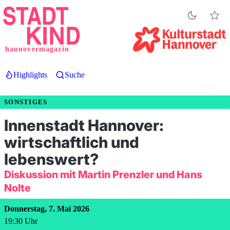
Direkt
zum
Inhalt
hannovermagazin
Highlights
Suche
SONSTIGES
Innenstadt Hannover:
wirtschaftlich und
lebenswert?
Diskussion mit Martin Prenzler und Hans
Nolte
Donnerstag, 7. Mai 2026
19:30
Uhr