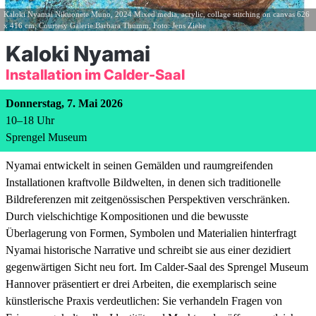
Kaloki Nyamai Nikuonete Muno, 2024 Mixed media, acrylic, collage stitching on canvas 626
x 416 cm; Courtesy Galerie Barbara Thumm, Foto: Jens Ziehe
Kaloki Nyamai
Installation im Calder-Saal
Donnerstag, 7. Mai 2026
10
–
18
Uhr
Sprengel Museum
Nyamai entwickelt in seinen Gemälden und raumgreifenden
Installationen kraftvolle Bildwelten, in denen sich traditionelle
Bildreferenzen mit zeitgenössischen Perspektiven verschränken.
Durch vielschichtige Kompositionen und die bewusste
Überlagerung von Formen, Symbolen und Materialien hinterfragt
Nyamai historische Narrative und schreibt sie aus einer dezidiert
gegenwärtigen Sicht neu fort. Im Calder-Saal des Sprengel Museum
Hannover präsentiert er drei Arbeiten, die exemplarisch seine
künstlerische Praxis verdeutlichen: Sie verhandeln Fragen von