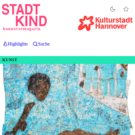
Direkt
zum
Inhalt
hannovermagazin
Highlights
Suche
KUNST