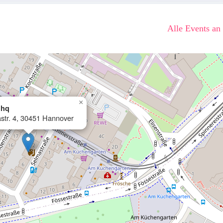
Alle Events an
×
 hq
str. 4, 30451 Hannover