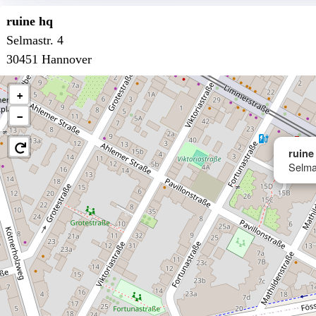
ruine hq
Selmastr. 4
30451 Hannover
+
−
ruine
Selma