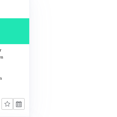
r
en
n