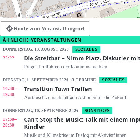
Route zum Veranstaltungsort
ÄHNLICHE VERANSTALTUNGEN
DONNERSTAG, 13. AUGUST 2026
SOZIALES
Die Streitbar – Nimm Platz. Diskutier mi
??:??
Fragen im Rahmen der Kommunalwahlen
DIENSTAG, 1. SEPTEMBER 2026 +3 TERMINE
SOZIALES
Transition Town Treffen
16:30
–
19:30
Austausch zu nachhaltigen Aktionen für die Zukunft
DONNERSTAG, 10. SEPTEMBER 2026
SONSTIGES
Can’t Stop the Music: Talk mit einem Inp
17:30
–
20:30
Kindler
Musik und Klimakrise im Dialog mit Aktivist*innen