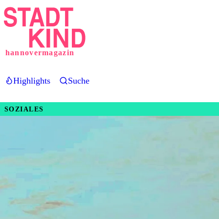
Direkt
zum
Inhalt
hannovermagazin
Highlights
Suche
SOZIALES