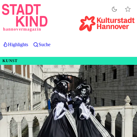
Direkt
zum
Inhalt
hannovermagazin
Highlights
Suche
KUNST