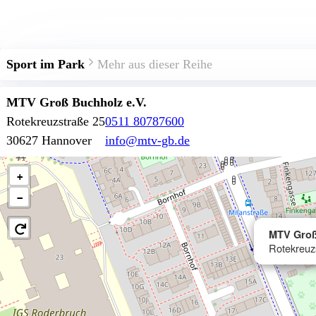
Sport im Park
Mehr aus dieser Reihe
MTV Groß Buchholz e.V.
Rotekreuzstraße 25
0511 80787600
30627 Hannover
info@mtv-gb.de
+
−
MTV Groß
Rotekreuz