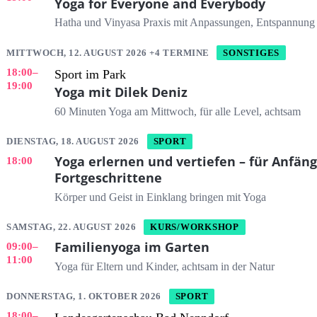
Yoga for Everyone and Everybody
Hatha und Vinyasa Praxis mit Anpassungen, Entspannung
MITTWOCH, 12. AUGUST 2026 +4 TERMINE
SONSTIGES
18:00
–
Sport im Park
19:00
Yoga mit Dilek Deniz
60 Minuten Yoga am Mittwoch, für alle Level, achtsam
DIENSTAG, 18. AUGUST 2026
SPORT
Yoga erlernen und vertiefen – für Anfän
18:00
Fortgeschrittene
Körper und Geist in Einklang bringen mit Yoga
SAMSTAG, 22. AUGUST 2026
KURS/WORKSHOP
Familienyoga im Garten
09:00
–
11:00
Yoga für Eltern und Kinder, achtsam in der Natur
DONNERSTAG, 1. OKTOBER 2026
SPORT
18:00
–