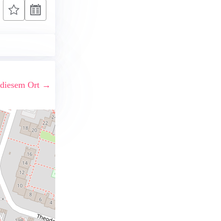
 diesem Ort →