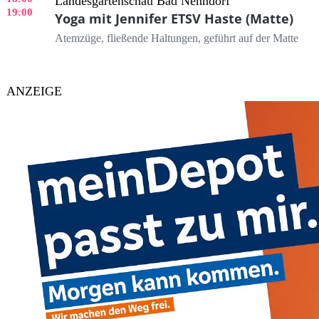
Landesgartenschau Bad Nenndorf
19:00
Yoga mit Jennifer ETSV Haste (Matte)
Atemzüge, fließende Haltungen, geführt auf der Matte
ANZEIGE