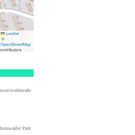
Leaflet
|
©
OpenStreetMap
contributors
chwarzwaldstraße
hrenwalder Park