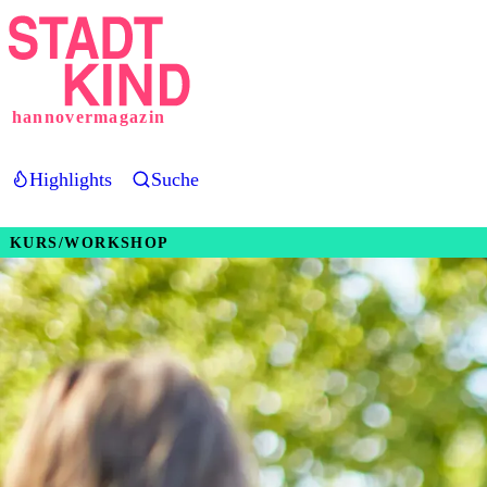
Direkt
zum
Inhalt
hannovermagazin
Highlights
Suche
KURS/WORKSHOP