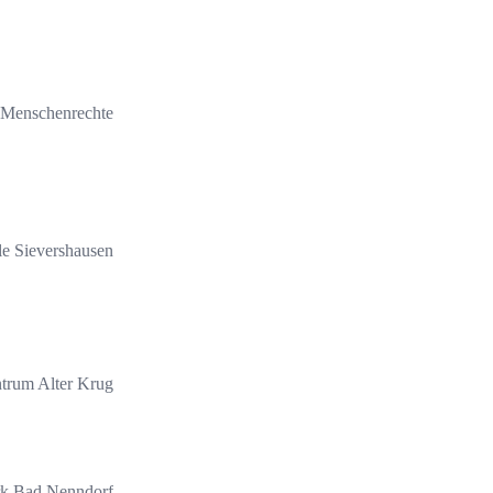
r Menschenrechte
e Sievershausen
ntrum Alter Krug
k Bad Nenndorf