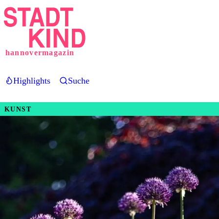
Direkt
zum
Inhalt
hannovermagazin
Highlights
Suche
KUNST