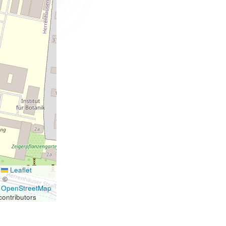
Leaflet
|
©
OpenStreetMap
contributors