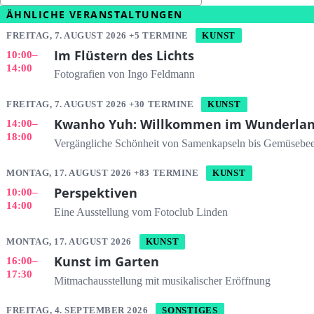
ÄHNLICHE VERANSTALTUNGEN
FREITAG, 7. AUGUST 2026 +5 TERMINE
KUNST
Im Flüstern des Lichts
10:00
–
14:00
Fotografien von Ingo Feldmann
FREITAG, 7. AUGUST 2026 +30 TERMINE
KUNST
Kwanho Yuh: Willkommen im Wunderla
14:00
–
18:00
Vergängliche Schönheit von Samenkapseln bis Gemüsebee
MONTAG, 17. AUGUST 2026 +83 TERMINE
KUNST
Perspektiven
10:00
–
14:00
Eine Ausstellung vom Fotoclub Linden
MONTAG, 17. AUGUST 2026
KUNST
Kunst im Garten
16:00
–
17:30
Mitmachausstellung mit musikalischer Eröffnung
FREITAG, 4. SEPTEMBER 2026
SONSTIGES