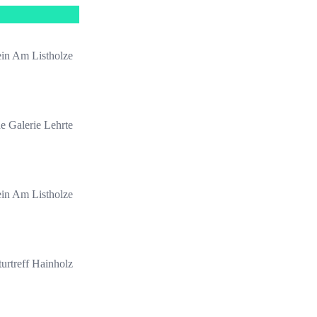
ein Am Listholze
he Galerie Lehrte
ein Am Listholze
urtreff Hainholz