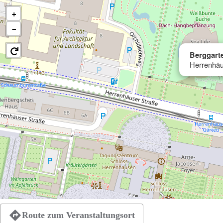
+
−
Berggart
Herrenhäu
Route zum Veranstaltungsort