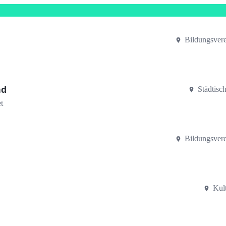
Bildungsver
nd
Städtisc
t
Bildungsver
Kult