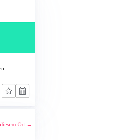
en
 diesem Ort →