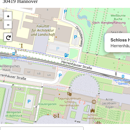
30419 Hannover
+
−
Schloss 
Herrenhäu