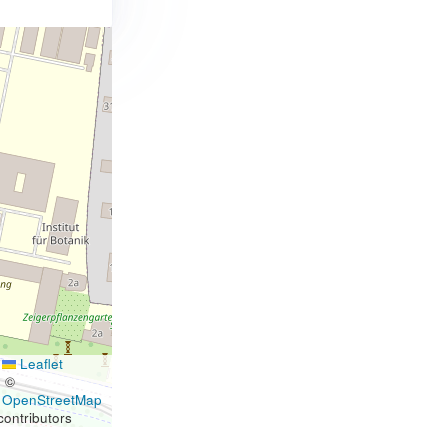
Leaflet
|
©
OpenStreetMap
contributors