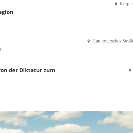
Kurpar
egion
Hannoversches Stra
e
on der Diktatur zum