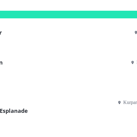
r
n
Kurpar
 Esplanade