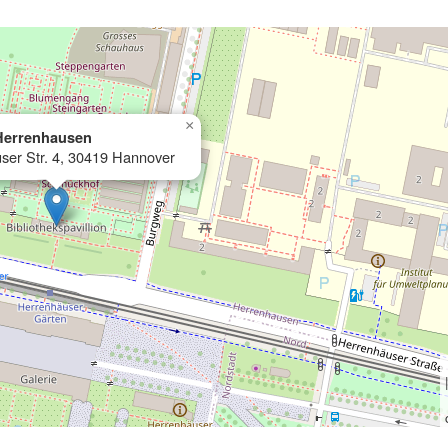
×
Herrenhausen
ser Str. 4, 30419 Hannover