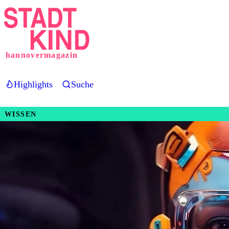
Direkt
zum
Inhalt
hannovermagazin
Highlights
Suche
WISSEN